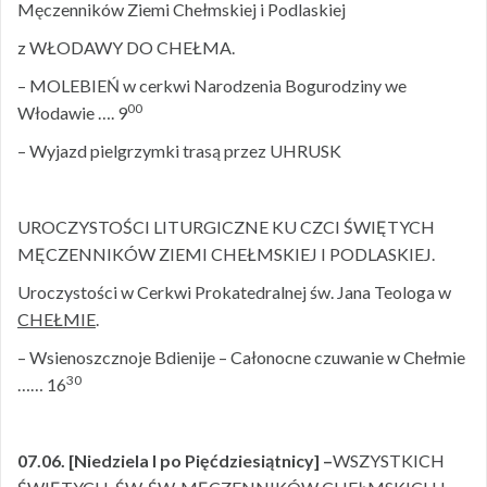
Męczenników Ziemi Chełmskiej i Podlaskiej
z WŁODAWY DO CHEŁMA.
– MOLEBIEŃ w cerkwi Narodzenia Bogurodziny we
00
Włodawie …. 9
– Wyjazd pielgrzymki trasą przez UHRUSK
UROCZYSTOŚCI LITURGICZNE KU CZCI ŚWIĘTYCH
MĘCZENNIKÓW ZIEMI CHEŁMSKIEJ I PODLASKIEJ.
Uroczystości w Cerkwi Prokatedralnej św. Jana Teologa w
CHEŁMIE
.
– Wsienoszcznoje Bdienije – Całonocne czuwanie w Chełmie
30
…… 16
07.06. [Niedziela I po Pięćdziesiątnicy] –
WSZYSTKICH