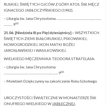
RUSKIEJ. ŚWIĘTYCH OJCÓW Z GÓRY ATOS. ŚW. MĘCZ
IGNACEGO JABŁOCZYŃSKIEGO (1942).
– Liturgia św. Jana Chryzostoma ………………………………..……….
00
……… 9
21.06. [Niedziela III po Pięćdziesiątnicy] –
WSZYSTKICH
ŚWIĘTYCH ZIEMI BIAŁORUSKIEJ, PSKOWSKIEJ,
NOWOGRODZKIEJ. IKON MATKI BOŻEJ
JAROSŁAWSKIEJ I WASILKOWSKIEJ.
WIELKIEGO MĘCZENNIKA TEODORA STRATELASA.
– Liturgia św. Jana Chryzostoma
00
…………………………………………..…….. 9
– Molebień Dziękczynny na zakończenie Roku Szkolnego
UROCZYSTOŚCI ŚWIĄTECZNE W MONASTERZE ŚW.
ONUFREGO WIELKIEGO W
JABŁECZNEJ
.