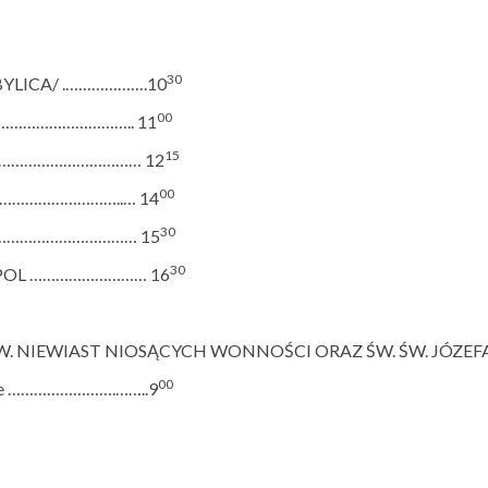
30
BYLICA/ .……………….10
00
..…………………………….. 11
15
…………………………………… 12
00
……………………………..… 14
30
LA …………………………… 15
30
AMPOL ……………………… 16
ŚW. NIEWIAST NIOSĄCYCH WONNOŚCI ORAZ ŚW. ŚW. JÓZEF
00
awie …………………….……..9