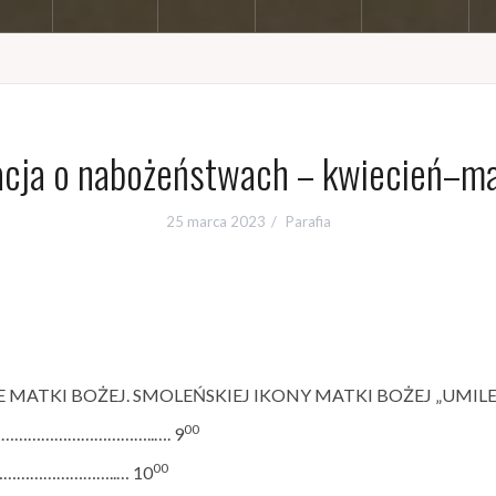
acja o nabożeństwach – kwiecień–m
25 marca 2023
Parafia
ATKI BOŻEJ. SMOLEŃSKIEJ IKONY MATKI BOŻEJ „UMILENI
00
…………………………………..…. 9
00
……………………………..… 10