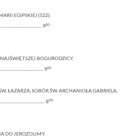
MARII EGIPSKIEJ (522).
00
…………………………………….…. 9
 NAJŚWIĘTSZEJ BOGURODZICY.
00
ni .……………………….………. 9
ŚW. ŁAZARZA. SOBÓR ŚW. ARCHANIOŁA GABRIELA.
00
…………………………………… 8
NA DO JEROZOLIMY.