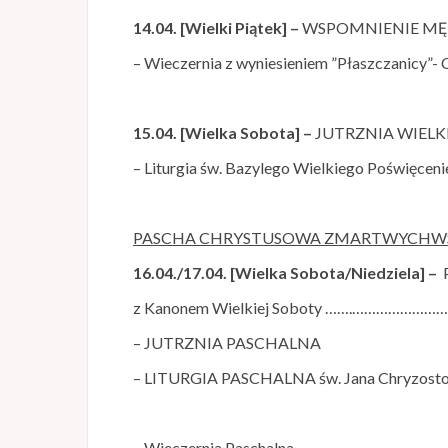
14.04. [Wielki Piątek] –
WSPOMNIENIE MĘKI PA
– Wieczernia z wyniesieniem ”Płaszczanicy”
15.04. [Wielka Sobota] –
JUTRZNIA WIELKI
– Liturgia św. Bazylego Wielkiego Poświęcen
PASCHA CHRYSTUSOWA
ZMARTWYCHWST
16.04./17.04. [Wielka Sobota/Niedziela] –
z Kanonem Wielkiej Soboty …….……………………
– JUTRZNIA PASCHALNA
– LITURGIA PASCHALNA św. Jana Chryzosto
– Wieczernia Paschalna …………………………