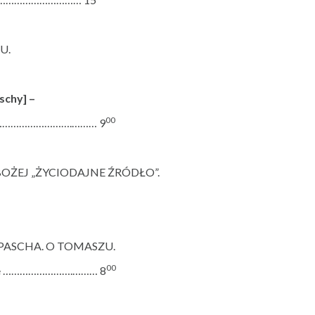
U.
schy] –
00
……………………………….……… 9
OŻEJ „ŻYCIODAJNE ŹRÓDŁO”.
ASCHA. O TOMASZU.
00
awie …………………….……… 8