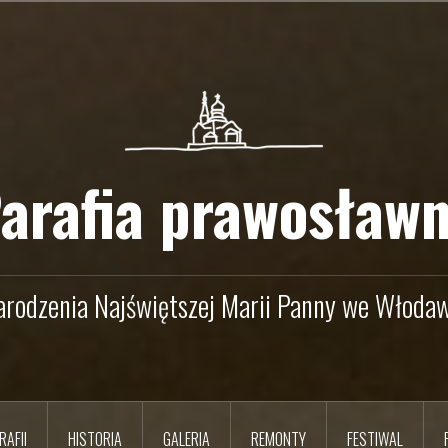
arafia prawosław
arodzenia Najświętszej Marii Panny we Włodaw
RAFII
HISTORIA
GALERIA
REMONTY
FESTIWAL