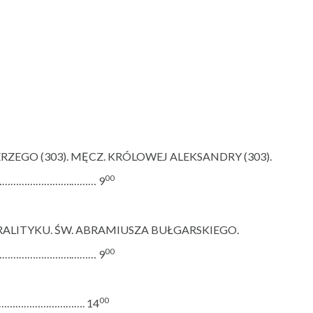
ERZEGO (303). MĘCZ. KRÓLOWEJ ALEKSANDRY (303).
00
……………………………….……… 9
RALITYKU. ŚW. ABRAMIUSZA BUŁGARSKIEGO.
00
……………………………….……… 9
00
…………………………………. 14