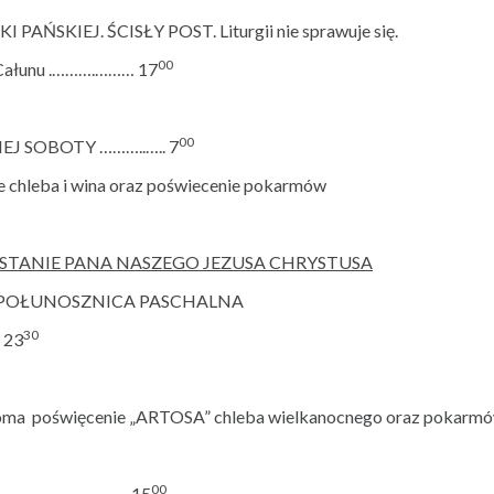
ŃSKIEJ. ŚCISŁY POST. Liturgii nie sprawuje się.
00
- Całunu .……….……… 17
00
EJ SOBOTY ………..….. 7
ie chleba i wina oraz poświecenie pokarmów
ANIE PANA NASZEGO JEZUSA CHRYSTUSA
POŁUNOSZNICA PASCHALNA
30
 23
ma poświęcenie „ARTOSA” chleba wielkanocnego oraz pokarm
00
……………………………… 15