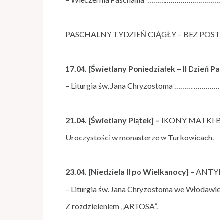
PASCHALNY TYDZIEŃ CIĄGŁY – BEZ POST
17.04. [Świetlany Poniedziałek – II Dzień Pa
– Liturgia św. Jana Chryzostoma …………
21.04. [Świetlany Piątek] –
IKONY MATKI B
Uroczystości w monasterze w Turkowicach.
23.04. [Niedziela II po Wielkanocy] –
ANTYP
– Liturgia św. Jana Chryzostoma we Włod
Z rozdzieleniem „ARTOSA”.