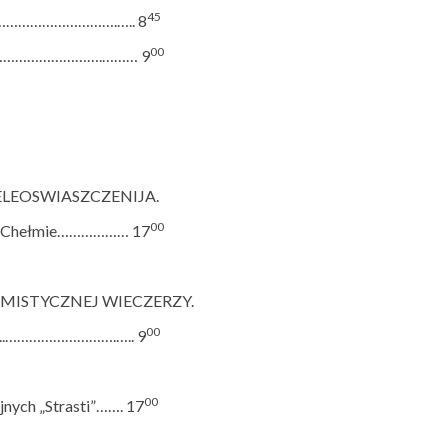
45
…………………………….….. 8
00
……………………………….……… 9
LEOSWIASZCZENIJA.
00
 w Chełmie……………… 17
MISTYCZNEJ WIECZERZY.
00
ni ..……………………….….. 9
00
jnych „Strasti”……. 17