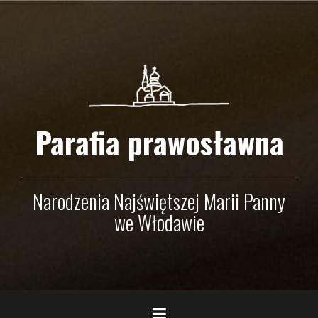
Przejdź
do
treści
Parafia prawosławna
Narodzenia Najświętszej Marii Panny
we Włodawie