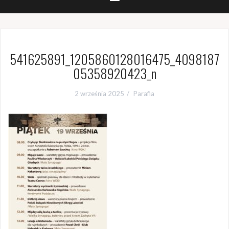
541625891_1205860128016475_4098187
05358920423_n
2 września 2025
Parafia