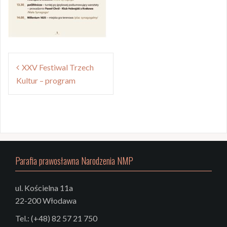
Nawigacja
XXV Festiwal Trzech
wpisu
Kultur – program
Parafia prawosławna Narodzenia NMP
ul. Kościelna 11a
22-200 Włodawa
Tel.: (+48) 82 57 21 750