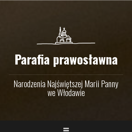
Przejdź
do
treści
Parafia prawosławna
Narodzenia Najświętszej Marii Panny
we Włodawie