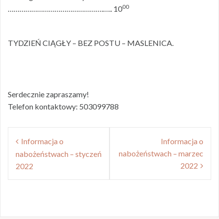
00
………………………………………….….. 10
TYDZIEŃ CIĄGŁY – BEZ POSTU – MASLENICA.
Serdecznie zapraszamy!
Telefon kontaktowy: 503099788
Nawigacja
Informacja o
Informacja o
wpisu
nabożeństwach – marzec
nabożeństwach – styczeń
2022
2022