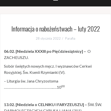
Informacja o nabożeństwach – luty 2022
28 stycznia 2022
Parafia
06.02. [Niedziela XXXIII po Pięćdziesiątnicy] –
O
ZACHEUSZU.
Sobór świętych nowych męcz. I wyznawców Cerkwi
Rosyjskiej. Św. Ksenii Rzymianki (V).
– Liturgia św. Jana Chryzostoma
00
…………………………………………..….10
13.02. [Niedziela o CELNIKU I FARYZEUSZU] –
ŚW. ŚW.
DARMOLECZĄCYCH CYRUSA I JANA (311).