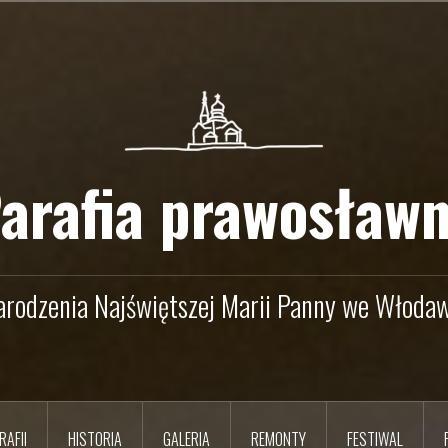
arafia prawosław
arodzenia Najświętszej Marii Panny we Włodaw
RAFII
HISTORIA
GALERIA
REMONTY
FESTIWAL