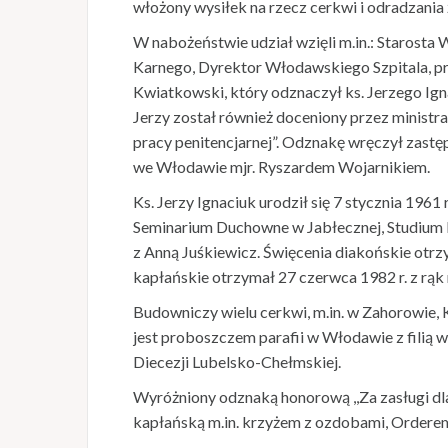
włożony wysiłek na rzecz cerkwi i odradzania 
W nabożeństwie udział wzięli m.in.: Staros
Karnego, Dyrektor Włodawskiego Szpitala, pr
Kwiatkowski, który odznaczył ks. Jerzego Igna
Jerzy został również doceniony przez ministr
pracy penitencjarnej”. Odznakę wręczył zast
we Włodawie mjr. Ryszardem Wojarnikiem.
Ks. Jerzy Ignaciuk urodził się 7 stycznia 
Seminarium Duchowne w Jabłecznej, Studium P
z Anną Juśkiewicz. Święcenia diakońskie otrz
kapłańskie otrzymał 27 czerwca 1982 r. z rąk
Budowniczy wielu cerkwi, m.in. w Zahorowie, K
jest proboszczem parafii w Włodawie z filią
Diecezji Lubelsko-Chełmskiej.
Wyróżniony odznaką honorową ,,Za zasługi d
kapłańską m.in. krzyżem z ozdobami, Orderem ś