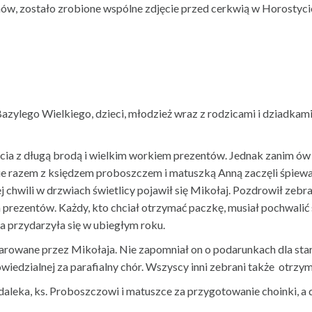
w, zostało zrobione wspólne zdjęcie przed cerkwią w Horostyci
Bazylego Wielkiego, dzieci, młodzież wraz z rodzicami i dziadkami 
ia z długą brodą i wielkim workiem prezentów. Jednak zanim ów 
 razem z księdzem proboszczem i matuszką Anną zaczęli śpiewać k
j chwili w drzwiach świetlicy pojawił się Mikołaj. Pozdrowił ze
ezentów. Każdy, kto chciał otrzymać paczkę, musiał pochwalić 
ra przydarzyła się w ubiegłym roku.
bdarowane przez Mikołaja. Nie zapomniał on o podarunkach dla st
iedzialnej za parafialny chór. Wszyscy inni zebrani także otrzym
aleka, ks. Proboszczowi i matuszce za przygotowanie choinki, a 