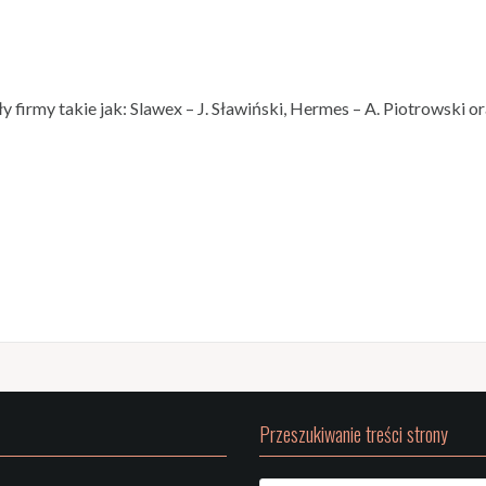
irmy takie jak: Slawex – J. Sławiński, Hermes – A. Piotrowski o
Przeszukiwanie treści strony