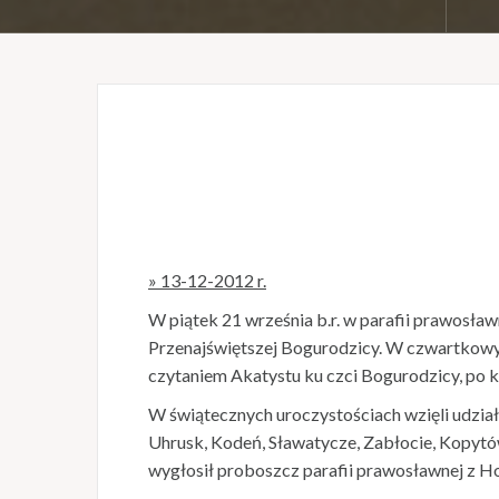
» 13-12-2012 r.
W piątek 21 września b.r. w parafii prawosł
Przenajświętszej Bogurodzicy. W czwartkow
czytaniem Akatystu ku czci Bogurodzicy, po k
W świątecznych uroczystościach wzięli udział
Uhrusk, Kodeń, Sławatycze, Zabłocie, Kopytó
wygłosił proboszcz parafii prawosławnej z H