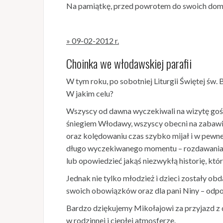
Na pamiątkę, przed powrotem do swoich domó
» 09-02-2012 r.
Choinka we włodawskiej parafii
W tym roku, po sobotniej Liturgii Świętej św. 
W jakim celu?
Wszyscy od dawna wyczekiwali na wizytę gośc
śniegiem Włodawy, wszyscy obecni na zabawie
oraz kolędowaniu czas szybko mijał i w pewne
długo wyczekiwanego momentu – rozdawania pr
lub opowiedzieć jakąś niezwykłą historię, któ
Jednak nie tylko młodzież i dzieci zostały o
swoich obowiązków oraz dla pani Niny – odpow
Bardzo dziękujemy Mikołajowi za przyjazd z d
w rodzinnej i ciepłej atmosferze.