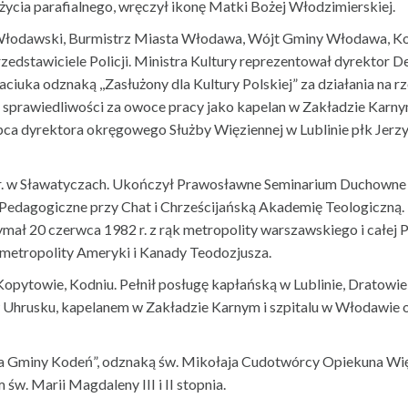
życia parafialnego, wręczył ikonę Matki Bożej Włodzimierskiej.
ta Włodawski, Burmistrz Miasta Włodawa, Wójt Gminy Włodawa, K
zedstawiciele Policji. Ministra Kultury reprezentował dyrektor 
ciuka odznaką ,,Zasłużony dla Kultury Polskiej” za działania na 
a sprawiedliwości za owoce pracy jako kapelan w Zakładzie Karny
ępca dyrektora okręgowego Służby Więziennej w Lublinie płk Jer
1961 r. w Sławatyczach. Ukończył Prawosławne Seminarium Duchow
edagogiczne przy Chat i Chrześcijańską Akademię Teologiczną. 3
ymał 20 czerwca 1982 r. z rąk metropolity warszawskiego i całej 
 metropolity Ameryki i Kanady Teodozjusza.
opytowie, Kodniu. Pełnił posługę kapłańską w Lublinie, Dratowie,
 w Uhrusku, kapelanem w Zakładzie Karnym i szpitalu w Włodawie
la Gminy Kodeń”, odznaką św. Mikołaja Cudotwórcy Opiekuna Wi
w. Marii Magdaleny III i II stopnia.