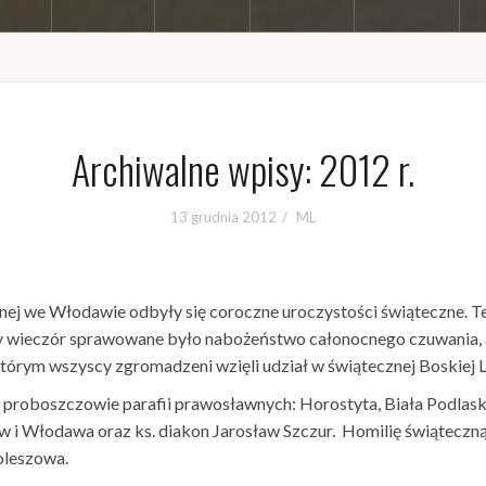
Archiwalne wpisy: 2012 r.
13 grudnia 2012
ML
awnej we Włodawie odbyły się coroczne uroczystości świąteczne. 
y wieczór sprawowane było nabożeństwo całonocnego czuwania, 
tórym wszyscy zgromadzeni wzięli udział w świątecznej Boskiej Li
 proboszczowie parafii prawosławnych: Horostyta, Biała Podlask
w i Włodawa oraz ks. diakon Jarosław Szczur. Homilię świąteczn
oleszowa.