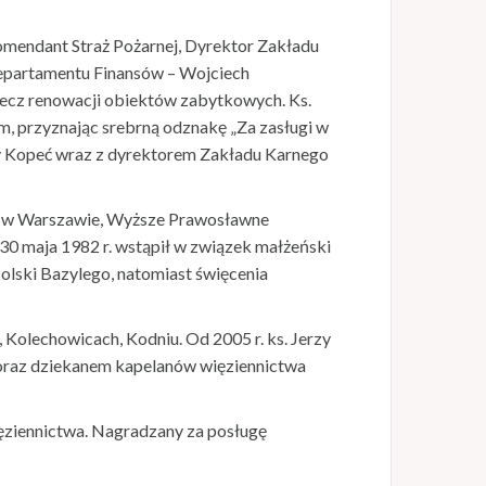
omendant Straż Pożarnej, Dyrektor Zakładu
Departamentu Finansów – Wojciech
rzecz renowacji obiektów zabytkowych. Ks.
m, przyznając srebrną odznakę „Za zasługi w
zy Kopeć wraz z dyrektorem Zakładu Karnego
ne w Warszawie, Wyższe Prawosławne
0 maja 1982 r. wstąpił w związek małżeński
Polski Bazylego, natomiast święcenia
 Kolechowicach, Kodniu. Od 2005 r. ks. Jerzy
 oraz dziekanem kapelanów więziennictwa
ęziennictwa. Nagradzany za posługę