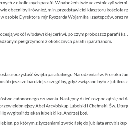
rnych z okolicznych parafii. W nabożeństwie uczestniczyli wierni m
ie obecni byli również, m.in. przedstawiciel klasztoru kościoła
 osobie Dyrektora mjr Ryszarda Wojarnika i zastepców, oraz ra
rocesją wokół włodawskiej cerkwi, po czym proboszcz parafii ks. 
dzonym pielgrzymom z okolicznych parafii i parafianom.
osła uroczystość święta parafialnego Narodzenia św. Proroka Jana
osób jeszcze bardziej szczególny, gdyż związane było z jubileu
ństwo całonocnego czuwania. Następny dzień rozpoczął się od Aka
przewielebniejszy Abel Arcybiskup Lubelski i Chełmski. Św. Litu
ię wygłosił dziekan lubelski ks. Andrzej Łoś.
lebien, po którym z życzeniami zwrócił się do jubilata arcybisk