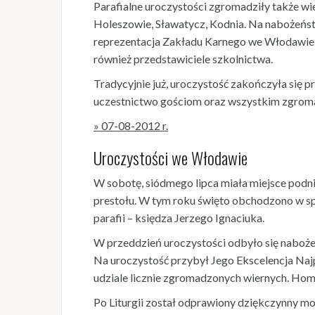
Parafialne uroczystości zgromadziły także wie
Holeszowie, Sławatycz, Kodnia. Na nabożeństw
reprezentacja Zakładu Karnego we Włodawie w
również przedstawiciele szkolnictwa.
Tradycyjnie już, uroczystość zakończyła się p
uczestnictwo gościom oraz wszystkim zgroma
» 07-08-2012 r.
Uroczystości we Włodawie
W sobotę, siódmego lipca miała miejsce podni
prestołu. W tym roku święto obchodzono w sp
parafii – księdza Jerzego Ignaciuka.
W przeddzień uroczystości odbyło się naboże
Na uroczystość przybył Jego Ekscelencja Naj
udziale licznie zgromadzonych wiernych. Homil
Po Liturgii został odprawiony dziękczynny mo