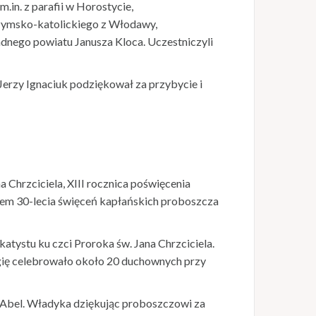
.in. z parafii w Horostycie,
 rzymsko-katolickiego z Włodawy,
dnego powiatu Janusza Kloca. Uczestniczyli
Jerzy Ignaciuk podziękował za przybycie i
 Chrzciciela, XIII rocznica poświęcenia
szem 30-lecia święceń kapłańskich proboszcza
tystu ku czci Proroka św. Jana Chrzciciela.
rgię celebrowało około 20 duchownych przy
up Abel. Władyka dziękując proboszczowi za