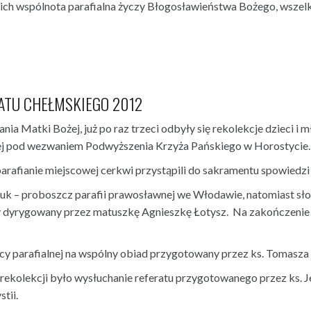
kich wspólnota parafialna życzy Błogosławieństwa Bożego, wszel
ATU CHEŁMSKIEGO 2012
ia Matki Bożej, już po raz trzeci odbyły się rekolekcje dzieci i
ej pod wezwaniem Podwyższenia Krzyża Pańskiego w Horostycie.
rafianie miejscowej cerkwi przystąpili do sakramentu spowiedzi i
aciuk – proboszcz parafii prawosławnej we Włodawie, natomiast sł
y dyrygowany przez matuszkę Agnieszkę Łotysz. Na zakończenie
licy parafialnej na wspólny obiad przygotowany przez ks. Tomasza
kolekcji było wysłuchanie referatu przygotowanego przez ks. J
tii.