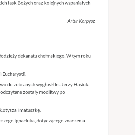
kich łask Bożych oraz kolejnych wspaniałych
Artur Korpysz
 młodzieży dekanatu chełmskiego. W tym roku
 Eucharystii.
owo do zebranych wygłosił ks. Jerzy Hasiuk.
 odczytane zostały modlitwy po
 Łotysza i matuszkę.
erzego Ignaciuka, dotyczącego znaczenia