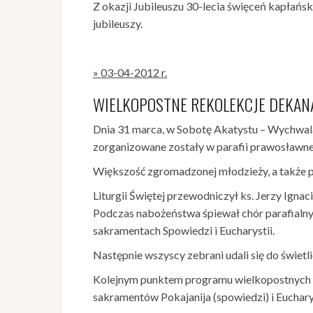
Z okazji Jubileuszu 30-lecia święceń kapłańs
jubileuszy.
» 03-04-2012 r.
WIELKOPOSTNE REKOLEKCJE DEKAN
Dnia 31 marca, w Sobotę Akatystu – Wychwalan
zorganizowane zostały w parafii prawosławn
Większość zgromadzonej młodzieży, a także pa
Liturgii Świętej przewodniczył ks. Jerzy Ign
Podczas nabożeństwa śpiewał chór parafialn
sakramentach Spowiedzi i Eucharystii.
Następnie wszyscy zebrani udali się do świet
Kolejnym punktem programu wielkopostnych re
sakramentów Pokajanija (spowiedzi) i Eucharys